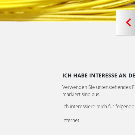
LEKTROMOBILITÄT
INTERNET
MEINE RECHNUNG
TV
ICH HABE INTERESSE AN 
Verwenden Sie untenstehendes For
markiert sind aus.
Ich interessiere mich für folgen
Internet